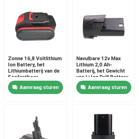
Ongeveer ons
Fabrieksreis
Kwaliteitscontrole
Zonne 16,8 Voltlithium
Navulbare 12v Max
Ion Battery, het
Lithium 2,0 Ah-
Lithiumbatterij van de
Batterij, het Gewicht
Contacteer ons
Fosfaatboor
van Li Ion Drill Battery
556g
Aanvraag sturen
Aanvraag sturen
Verzoek om een Citaat
Lithium Ion Battery Cells
Lithium-ijzerfosfaat batterijcel