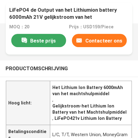
LiFePO4 de Output van het Lithiumion battery
6000mAh 21V gelijkstroom van het
Machtshulpmiddel
MOQ：20
Prijs：USD159/Piece
Beste prijs
Contacteer ons
PRODUCTOMSCHRIJVING
Het Lithium Ion Battery 6000mAh
van het machtshulpmiddel
,
Hoog licht:
Gelijkstroom-het Lithium Ion
Battery van het Machtshulpmiddel
,
LiFePO421v Lithium Ion Battery
Betalingsconditie
L/C, T/T, Western Union, MoneyGram
s