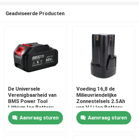
Geadviseerde Producten
De Universele
Voeding 16,8 de
Verenigbaarheid van
Milieuvriendelijke
Huis
BMS Power Tool
Zonnestelsels 2.5Ah
Lithium Ion Battery
van V Li Ion Battery
6.3W voor Boor
Aanvraag sturen
Aanvraag sturen
Producten
video's