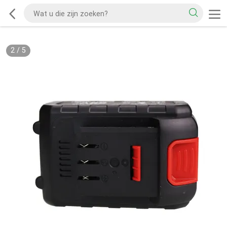
2
/
5