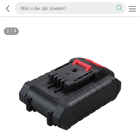
2
/
4