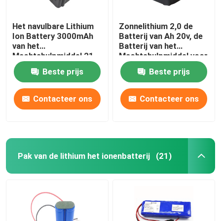
Het navulbare Lithium
Zonnelithium 2,0 de
Ion Battery 3000mAh
Batterij van Ah 20v, de
van het
Batterij van het
Machtshulpmiddel 21
Machtshulpmiddel voor
Volt
Autoped
Beste prijs
Beste prijs
Contacteer ons
Contacteer ons
Pak van de lithium het ionenbatterij
(21)