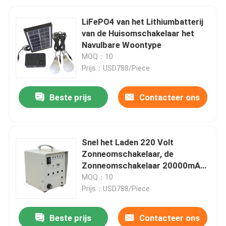
LiFePO4 van het Lithiumbatterij
van de Huisomschakelaar het
Navulbare Woontype
MOQ：10
Prijs：USD788/Piece
Beste prijs
Contacteer ons
Snel het Laden 220 Volt
Zonneomschakelaar, de
Zonneomschakelaar 20000mAh
van de Lithiumbatterij
MOQ：10
Prijs：USD788/Piece
Beste prijs
Contacteer ons