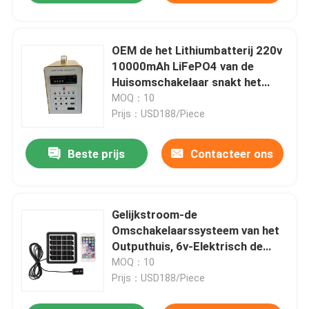
OEM de het Lithiumbatterij 220v
10000mAh LiFePO4 van de
Huisomschakelaar snakt het
Cyclusleven
MOQ：10
Prijs：USD188/Piece
Beste prijs
Contacteer ons
Gelijkstroom-de
Omschakelaarssysteem van het
Outputhuis, 6v-Elektrisch de
Autopedgebruik van de
MOQ：10
Batterijomschakelaar
Prijs：USD188/Piece