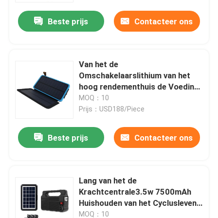
Beste prijs
Contacteer ons
Van het de
Omschakelaarslithium van het
hoog rendementhuis de Voeding
van de de Batterijgelijkstroom
MOQ：10
Output
Prijs：USD188/Piece
Beste prijs
Contacteer ons
Huis
Lang van het de
Producten
Krachtcentrale3.5w 7500mAh
Huishouden van het Cyclusleven
Zonnelifepo4
video's
MOQ：10