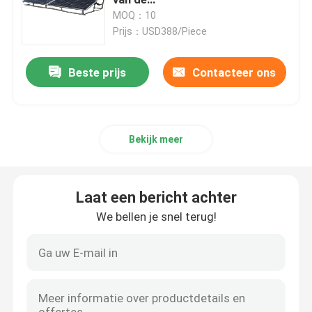
Zonnepaneelomschakelaar
MOQ：10
Prijs：USD388/Piece
Het Lithiumbatterij van de huisomschakelaar
Beste prijs
Contacteer ons
Het Lithium Ion Battery van het machtshulpmiddel
Pak van de lithium het ionenbatterij
Bekijk meer
Draagbare LithiumKrachtcentrale
Laat een bericht achter
De navulbare Bank van de Batterijmacht
We bellen je snel terug!
Zonne-omvormersysteem voor thuis
Elektrisch voertuiglithium Ion Battery