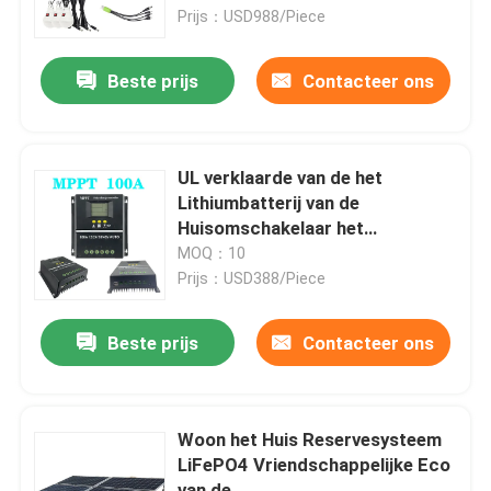
Omschakelaarstype
Prijs：USD988/Piece
Ongeveer ons
Beste prijs
Contacteer ons
Fabrieksreis
UL verklaarde van de het
Kwaliteitscontrole
Lithiumbatterij van de
Huisomschakelaar het
Systeemoverbelasting
MOQ：10
Contacteer ons
Prijs：USD388/Piece
Verzoek om een Citaat
Beste prijs
Contacteer ons
Lithium Ion Battery Cells
Woon het Huis Reservesysteem
LiFePO4 Vriendschappelijke Eco
Lithium-ijzerfosfaat batterijcel
van de