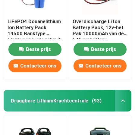
LiFePO4 Douanelithium
Overdischarge Li Ion
Ion Battery Pack
Battery Pack, 12v-het
14500 Banktype
Pak 10000mAh van de
Elektrisch Fietsgebruik
Lithiumbatterij
Beste prijs
Beste prijs
Contacteer ons
Contacteer ons
Draagbare LithiumKrachtcentrale
(93)