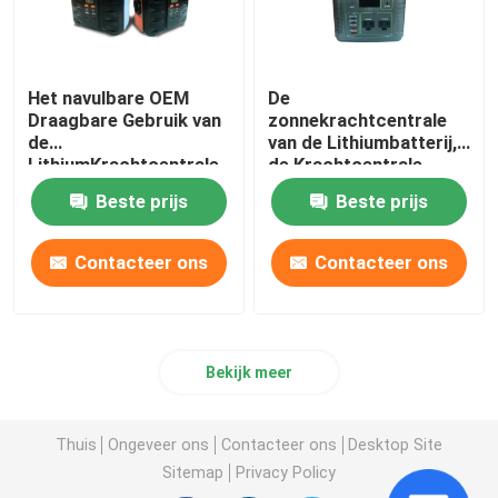
Het navulbare OEM
De
Draagbare Gebruik van
zonnekrachtcentrale
de
van de Lithiumbatterij,
LithiumKrachtcentrale
de Krachtcentrale
110V Escooter
10000W van 220v
Beste prijs
Beste prijs
Contacteer ons
Contacteer ons
Bekijk meer
Thuis
Ongeveer ons
Contacteer ons
Desktop Site
Sitemap
Privacy Policy