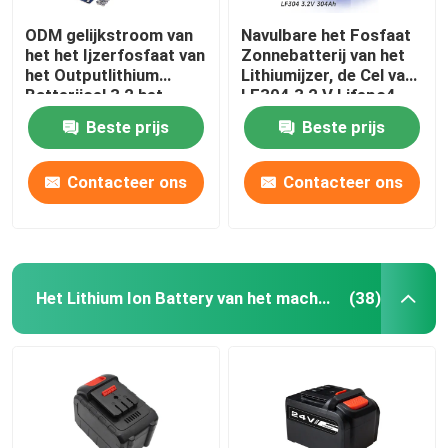
ODM gelijkstroom van
Navulbare het Fosfaat
het het Ijzerfosfaat van
Zonnebatterij van het
het Outputlithium
Lithiumijzer, de Cel van
Batterijcel 3,2 het
LF304 3,2 V Lifepo4
Compatibele systeem
Beste prijs
Beste prijs
van V 9W
Contacteer ons
Contacteer ons
Het Lithium Ion Battery van het machtshulpmiddel
(38)