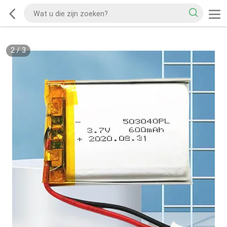
2
/
3