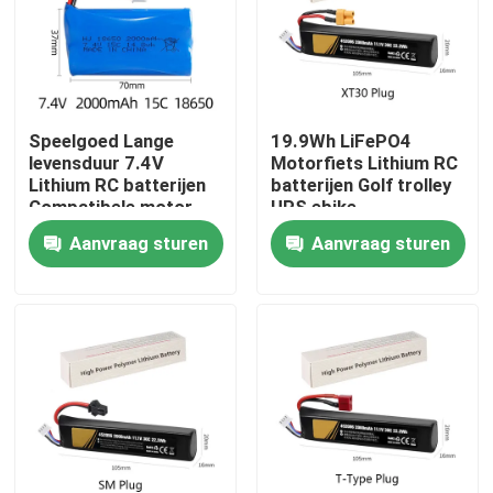
Ongeveer ons
Fabrieksreis
Speelgoed Lange
19.9Wh LiFePO4
levensduur 7.4V
Motorfiets Lithium RC
Lithium RC batterijen
batterijen Golf trolley
Kwaliteitscontrole
Compatibele motor
UPS ebike
Start 2000mAh
Aanvraag sturen
Aanvraag sturen
Contacteer ons
Verzoek om een Citaat
Lithium Ion Battery Cells
Lithium-ijzerfosfaat batterijcel