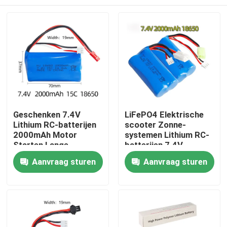
Geschenken 7.4V
LiFePO4 Elektrische
Lithium RC-batterijen
scooter Zonne-
2000mAh Motor
systemen Lithium RC-
Starten Lange
batterijen 7.4V
levensduur Li-ion
2000mAh
Huis
Aanvraag sturen
Aanvraag sturen
Producten
video's